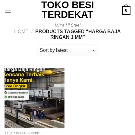
TOKO BESI
Skip
0
to
TERDEKAT
content
Mitra Hi Steel
HOME
/
PRODUCTS TAGGED “HARGA BAJA
RINGAN 1 MM”
BAJA RINGAN HISTEEL