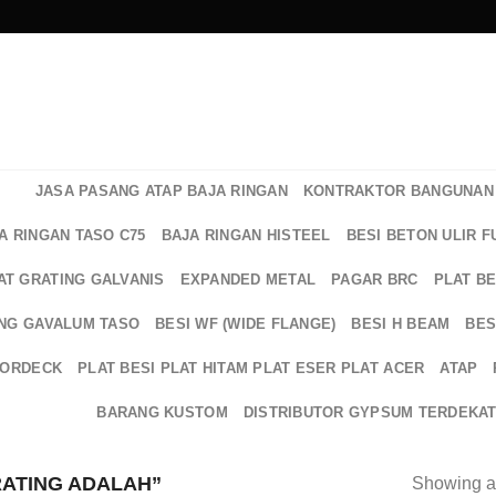
JASA PASANG ATAP BAJA RINGAN
KONTRAKTOR BANGUNAN 
A RINGAN TASO C75
BAJA RINGAN HISTEEL
BESI BETON ULIR F
AT GRATING GALVANIS
EXPANDED METAL
PAGAR BRC
PLAT B
NG GAVALUM TASO
BESI WF (WIDE FLANGE)
BESI H BEAM
BES
OORDECK
PLAT BESI PLAT HITAM PLAT ESER PLAT ACER
ATAP
BARANG KUSTOM
DISTRIBUTOR GYPSUM TERDEKA
ATING ADALAH”
Showing al