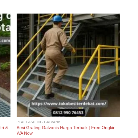
PLAT GRATING GALVANIS
tri &
Besi Grating Galvanis Harga Terbaik | Free Ongkir
WA Now