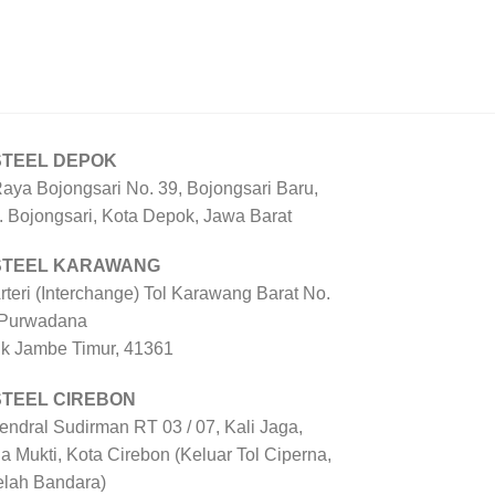
STEEL DEPOK
Raya Bojongsari No. 39, Bojongsari Baru,
. Bojongsari, Kota Depok, Jawa Barat
 STEEL KARAWANG
Arteri (Interchange) Tol Karawang Barat No.
 Purwadana
uk Jambe Timur, 41361
STEEL CIREBON
Jendral Sudirman RT 03 / 07, Kali Jaga,
a Mukti, Kota Cirebon (Keluar Tol Ciperna,
elah Bandara)