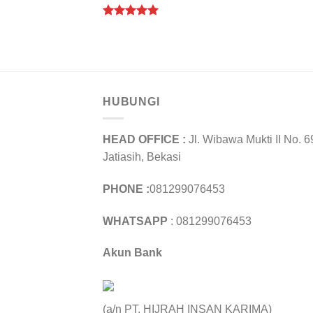
Rated
5.00
out of 5
HUBUNGI
HEAD OFFICE :
Jl. Wibawa Mukti II No. 6
Jatiasih, Bekasi
PHONE :
081299076453
WHATSAPP
: 081299076453
Akun Bank
(a/n PT. HIJRAH INSAN KARIMA)