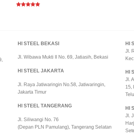
Rated
5.00
out of 5
HI STEEL BEKASI
HI 
Jl. 
Jl. Wibawa Mukti II No. 69, Jatiasih, Bekasi
Kec
9,
HI STEEL JAKARTA
HI
Jl. 
Jl. Raya Jatiwaringin No.58, Jatiwaringin,
15,
Jakarta Timur
Tel
HI STEEL TANGERANG
HI 
Jl. 
Jl. Siliwangi No. 76
Harj
(Depan PLN Pamulang), Tangerang Selatan
Set