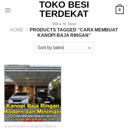
TOKO BESI
Skip
0
to
TERDEKAT
content
Mitra Hi Steel
HOME
/
PRODUCTS TAGGED “CARA MEMBUAT
KANOPI BAJA RINGAN”
JASA PASANG ATAP BAJA RINGAN