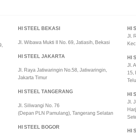
HI STEEL BEKASI
HI 
Jl. 
Jl. Wibawa Mukti II No. 69, Jatiasih, Bekasi
Kec
9,
HI STEEL JAKARTA
HI
Jl. 
Jl. Raya Jatiwaringin No.58, Jatiwaringin,
15,
Jakarta Timur
Tel
HI STEEL TANGERANG
HI 
Jl. 
Jl. Siliwangi No. 76
Harj
(Depan PLN Pamulang), Tangerang Selatan
Set
HI STEEL BOGOR
HI