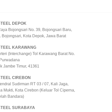
STEEL DEPOK
Raya Bojongsari No. 39, Bojongsari Baru,
. Bojongsari, Kota Depok, Jawa Barat
 STEEL KARAWANG
Arteri (Interchange) Tol Karawang Barat No.
 Purwadana
uk Jambe Timur, 41361
STEEL CIREBON
Jendral Sudirman RT 03 / 07, Kali Jaga,
a Mukti, Kota Cirebon (Keluar Tol Ciperna,
elah Bandara)
 STEEL SURABAYA