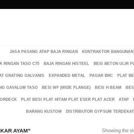
JASA PASANG ATAP BAJA RINGAN
KONTRAKTOR BANGUNAN 
A RINGAN TASO C75
BAJA RINGAN HISTEEL
BESI BETON ULIR F
AT GRATING GALVANIS
EXPANDED METAL
PAGAR BRC
PLAT B
NG GAVALUM TASO
BESI WF (WIDE FLANGE)
BESI H BEAM
BES
OORDECK
PLAT BESI PLAT HITAM PLAT ESER PLAT ACER
ATAP
BARANG KUSTOM
DISTRIBUTOR GYPSUM TERDEKA
KAR AYAM”
Showing the si