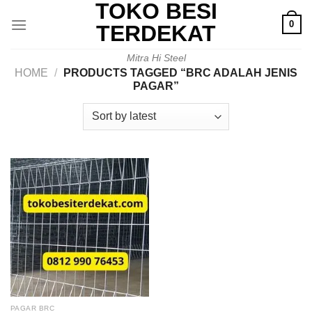
TOKO BESI
Skip
0
to
TERDEKAT
content
Mitra Hi Steel
HOME
/
PRODUCTS TAGGED “BRC ADALAH JENIS
PAGAR”
PAGAR BRC