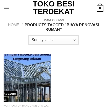
TOKO BESI
Skip
0
to
TERDEKAT
content
Mitra Hi Steel
HOME
/
PRODUCTS TAGGED “BIAYA RENOVASI
RUMAH”
KONTRAKTOR BANGUNAN DAN JASA RENOVASI RUMAH