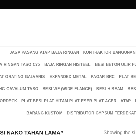
JASA PASANG ATAP BAJA RINGAN
KONTRAKTOR BANGUNAN 
A RINGAN TASO C75
BAJA RINGAN HISTEEL
BESI BETON ULIR F
AT GRATING GALVANIS
EXPANDED METAL
PAGAR BRC
PLAT B
NG GAVALUM TASO
BESI WF (WIDE FLANGE)
BESI H BEAM
BES
OORDECK
PLAT BESI PLAT HITAM PLAT ESER PLAT ACER
ATAP
BARANG KUSTOM
DISTRIBUTOR GYPSUM TERDEKA
SI NAKO TAHAN LAMA”
Showing the si