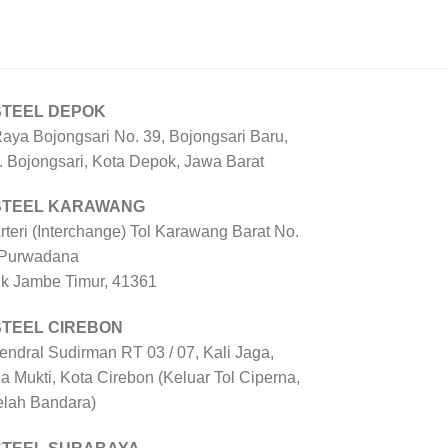
STEEL DEPOK
Raya Bojongsari No. 39, Bojongsari Baru,
. Bojongsari, Kota Depok, Jawa Barat
 STEEL KARAWANG
Arteri (Interchange) Tol Karawang Barat No.
 Purwadana
uk Jambe Timur, 41361
STEEL CIREBON
Jendral Sudirman RT 03 / 07, Kali Jaga,
a Mukti, Kota Cirebon (Keluar Tol Ciperna,
elah Bandara)