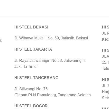
HI STEEL BEKASI
HI 
Jl. 
Jl. Wibawa Mukti II No. 69, Jatiasih, Bekasi
Kec
9,
HI STEEL JAKARTA
HI
Jl. 
Jl. Raya Jatiwaringin No.58, Jatiwaringin,
15,
Jakarta Timur
Tel
HI STEEL TANGERANG
HI 
Jl. 
Jl. Siliwangi No. 76
Harj
(Depan PLN Pamulang), Tangerang Selatan
Set
HI STEEL BOGOR