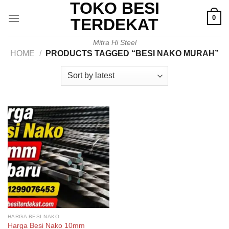
TOKO BESI
Skip
0
to
TERDEKAT
content
Mitra Hi Steel
HOME
/
PRODUCTS TAGGED “BESI NAKO MURAH”
HARGA BESI NAKO
Harga Besi Nako 10mm