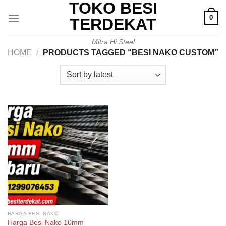
TOKO BESI
Skip
0
to
TERDEKAT
content
Mitra Hi Steel
HOME
/
PRODUCTS TAGGED “BESI NAKO CUSTOM”
HARGA BESI NAKO
Harga Besi Nako 10mm