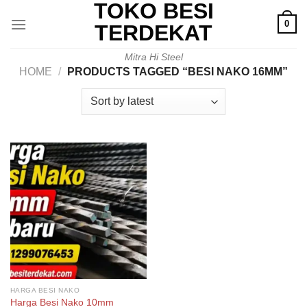
TOKO BESI
Skip
0
to
TERDEKAT
content
Mitra Hi Steel
HOME
/
PRODUCTS TAGGED “BESI NAKO 16MM”
HARGA BESI NAKO
Harga Besi Nako 10mm