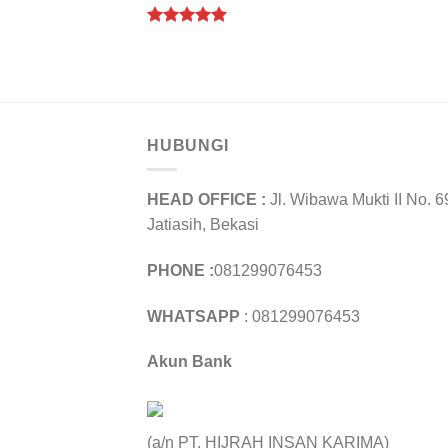
Rated
5.00
out of 5
HUBUNGI
HEAD OFFICE :
Jl. Wibawa Mukti II No. 6
Jatiasih, Bekasi
PHONE :
081299076453
WHATSAPP
: 081299076453
Akun Bank
(a/n PT. HIJRAH INSAN KARIMA)