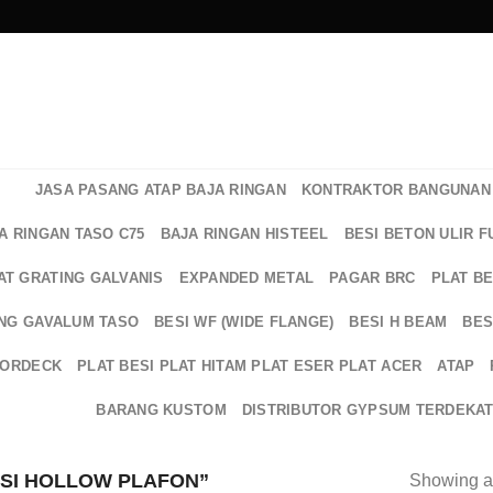
JASA PASANG ATAP BAJA RINGAN
KONTRAKTOR BANGUNAN 
A RINGAN TASO C75
BAJA RINGAN HISTEEL
BESI BETON ULIR F
AT GRATING GALVANIS
EXPANDED METAL
PAGAR BRC
PLAT B
NG GAVALUM TASO
BESI WF (WIDE FLANGE)
BESI H BEAM
BES
OORDECK
PLAT BESI PLAT HITAM PLAT ESER PLAT ACER
ATAP
BARANG KUSTOM
DISTRIBUTOR GYPSUM TERDEKA
SI HOLLOW PLAFON”
Showing al