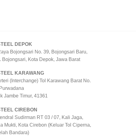
STEEL DEPOK
Raya Bojongsari No. 39, Bojongsari Baru,
. Bojongsari, Kota Depok, Jawa Barat
 STEEL KARAWANG
Arteri (Interchange) Tol Karawang Barat No.
 Purwadana
uk Jambe Timur, 41361
STEEL CIREBON
Jendral Sudirman RT 03 / 07, Kali Jaga,
a Mukti, Kota Cirebon (Keluar Tol Ciperna,
elah Bandara)