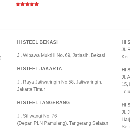
Rated
5.00
out of 5
HI STEEL BEKASI
HI 
Jl. 
Jl. Wibawa Mukti II No. 69, Jatiasih, Bekasi
Kec
9,
HI STEEL JAKARTA
HI
Jl. 
Jl. Raya Jatiwaringin No.58, Jatiwaringin,
15,
Jakarta Timur
Tel
HI STEEL TANGERANG
HI 
Jl. 
Jl. Siliwangi No. 76
Harj
(Depan PLN Pamulang), Tangerang Selatan
Set