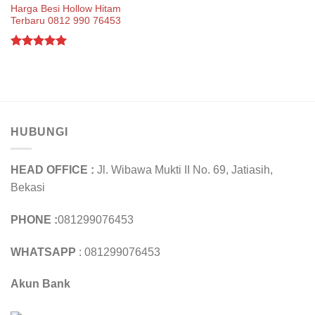
Harga Besi Hollow Hitam
Terbaru 0812 990 76453
Rated
5.00
out of 5
HUBUNGI
HEAD OFFICE :
Jl. Wibawa Mukti II No. 69, Jatiasih,
Bekasi
PHONE :
081299076453
WHATSAPP
: 081299076453
Akun Bank