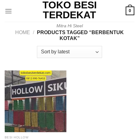
TOKO BESI
Skip
0
to
TERDEKAT
content
Mitra Hi Steel
HOME
/
PRODUCTS TAGGED “BERBENTUK
KOTAK”
BESI HOLLOW