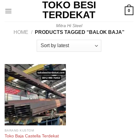
TOKO BESI
Skip
0
to
TERDEKAT
content
Mitra Hi Steel
HOME
/
PRODUCTS TAGGED “BALOK BAJA”
BARANG KUSTOM
Toko Baja Castella Terdekat