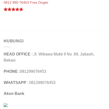
0812 990 76453 Free Ongkir
Rated
5.00
out of 5
HUBUNGI
HEAD OFFICE :
Jl. Wibawa Mukti II No. 69, Jatiasih,
Bekasi
PHONE :
081299076453
WHATSAPP
: 081299076453
Akun Bank