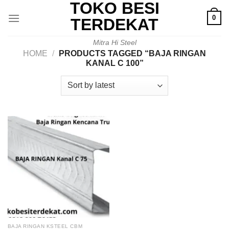
TOKO BESI
Skip
0
to
TERDEKAT
content
Mitra Hi Steel
HOME
/
PRODUCTS TAGGED “BAJA RINGAN
KANAL C 100”
BAJA RINGAN KSTEEL CBM