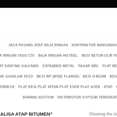
JASA PASANG ATAP BAJA RINGAN
KONTRAKTOR BANGUNAN 
A RINGAN TASO C75
BAJA RINGAN HISTEEL
BESI BETON ULIR F
AT GRATING GALVANIS
EXPANDED METAL
PAGAR BRC
PLAT B
NG GAVALUM TASO
BESI WF (WIDE FLANGE)
BESI H BEAM
BES
OORDECK
PLAT BESI PLAT HITAM PLAT ESER PLAT ACER
ATAP
BARANG KUSTOM
DISTRIBUTOR GYPSUM TERDEKA
LISA ATAP BITUMEN”
Showing the si