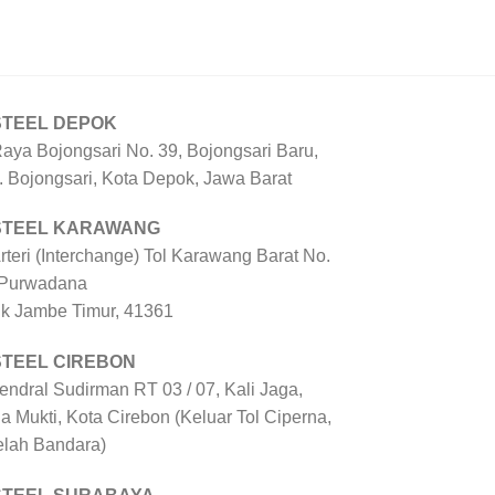
STEEL DEPOK
Raya Bojongsari No. 39, Bojongsari Baru,
. Bojongsari, Kota Depok, Jawa Barat
 STEEL KARAWANG
Arteri (Interchange) Tol Karawang Barat No.
 Purwadana
uk Jambe Timur, 41361
STEEL CIREBON
Jendral Sudirman RT 03 / 07, Kali Jaga,
a Mukti, Kota Cirebon (Keluar Tol Ciperna,
elah Bandara)