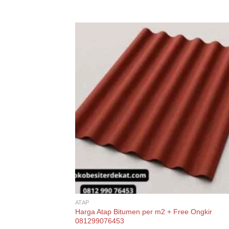
ATAP
Harga Atap Bitumen per m2 + Free Ongkir
081299076453