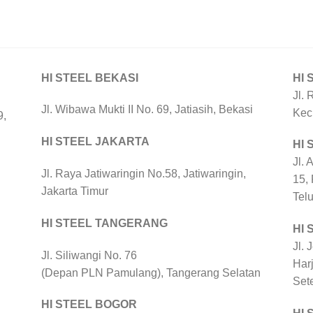
HI STEEL BEKASI
HI 
Jl. 
Jl. Wibawa Mukti II No. 69, Jatiasih, Bekasi
Kec
9,
HI STEEL JAKARTA
HI
Jl. 
Jl. Raya Jatiwaringin No.58, Jatiwaringin,
15,
Jakarta Timur
Tel
HI STEEL TANGERANG
HI 
Jl. 
Jl. Siliwangi No. 76
Harj
(Depan PLN Pamulang), Tangerang Selatan
Set
HI STEEL BOGOR