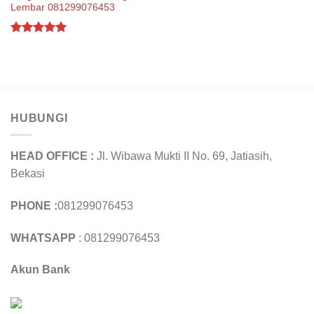
Lembar 081299076453
Rated
5.00
out of 5
HUBUNGI
HEAD OFFICE :
Jl. Wibawa Mukti II No. 69, Jatiasih,
Bekasi
PHONE :
081299076453
WHATSAPP
: 081299076453
Akun Bank