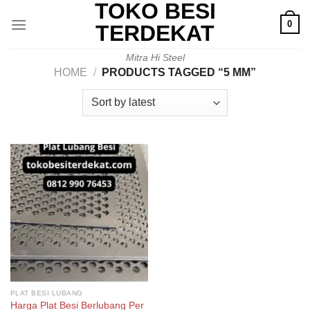
TOKO BESI
Skip
0
to
TERDEKAT
content
Mitra Hi Steel
HOME
/
PRODUCTS TAGGED “5 MM”
PLAT BESI LUBANG
Harga Plat Besi Berlubang Per